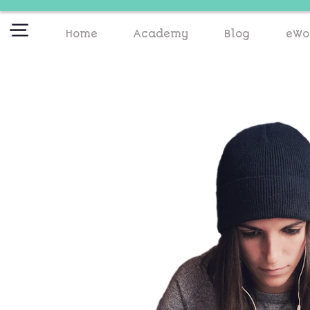
Home
Academy
Blog
eWo