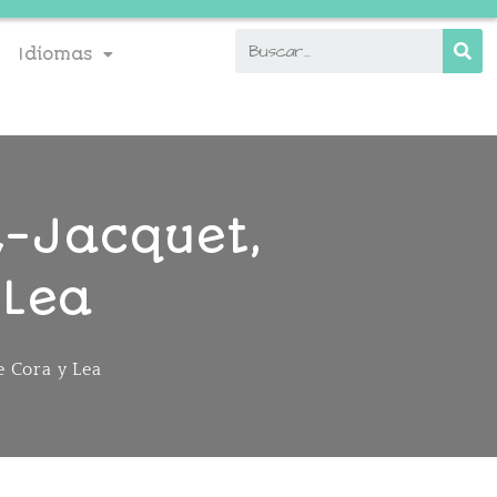
Idiomas
z-Jacquet,
 Lea
e Cora y Lea