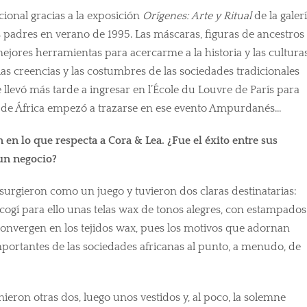
cional gracias a la exposición
Orígenes: Arte y Ritual
de la galer
s padres en verano de 1995. Las máscaras, figuras de ancestros
ejores herramientas para acercarme a la historia y las cultura
las creencias y las costumbres de las sociedades tradicionales
llevó más tarde a ingresar en l’École du Louvre de París para
es de África empezó a trazarse en ese evento Ampurdanés…
n en lo que respecta a Cora & Lea. ¿Fue el éxito entre sus
un negocio?
 surgieron como un juego y tuvieron dos claras destinatarias:
scogí para ello unas telas wax de tonos alegres, con estampados
convergen en los tejidos wax, pues los motivos que adornan
importantes de las sociedades africanas al punto, a menudo, de
inieron otras dos, luego unos vestidos y, al poco, la solemne