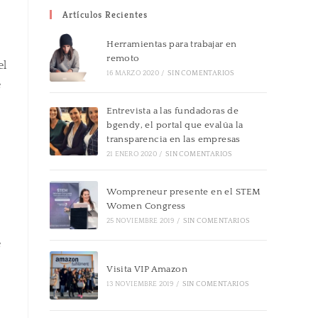
Artículos Recientes
Herramientas para trabajar en
remoto
el
16 MARZO 2020
/
SIN COMENTARIOS
e
Entrevista a las fundadoras de
bgendy, el portal que evalúa la
transparencia en las empresas
21 ENERO 2020
/
SIN COMENTARIOS
Wompreneur presente en el STEM
Women Congress
25 NOVIEMBRE 2019
/
SIN COMENTARIOS
e
Visita VIP Amazon
13 NOVIEMBRE 2019
/
SIN COMENTARIOS